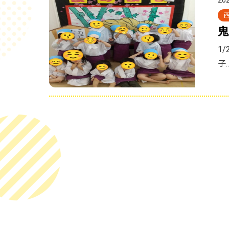
202
鬼
1
子