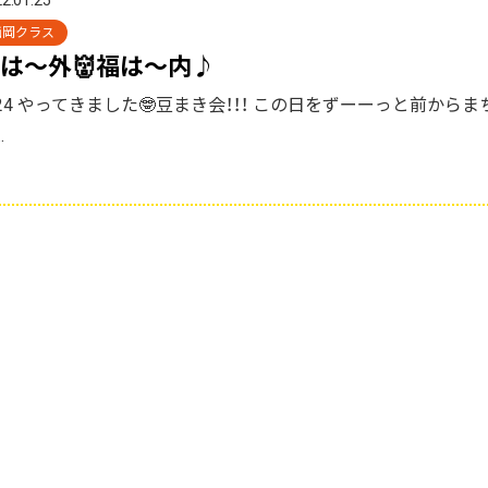
2.01.25
西岡クラス
は〜外👹福は〜内♪
/24 やってきました🤓豆まき会！！！ この日をずーーっと前から
…