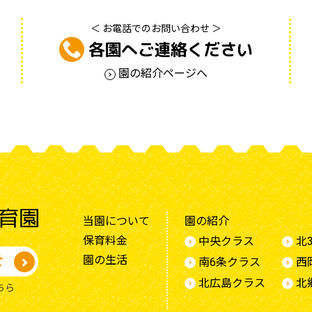
＜ お電話でのお問い合わせ ＞
各園へご連絡ください
園の紹介ページへ
当園について
園の紹介
保育料金
中央クラス
北
せ
園の生活
南6条クラス
西
北広島クラス
北
ちら